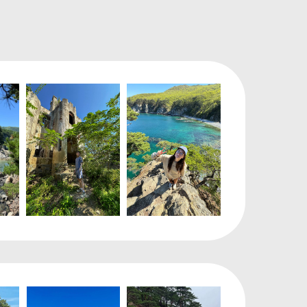
стников
р (к/т