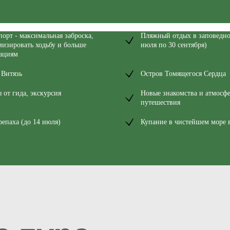
орт - максимальная заброска,
Пляжный отдых в заповедной
мизировать ходьбу и больше
июля по 30 сентября)
тура
кациям
 Витязь
Остров Томящегося Сердца
 от гида, экскурсия
Новые знакомства и атмосфе
путешествия
репаха (до 14 июля)
Купание в чистейшем море в