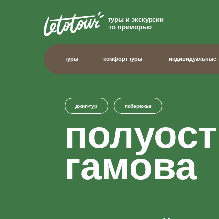
туры и экскурсии
туры
комфорт туры
по приморью
туры
комфорт туры
индивидуальные туры
джип-тур
побережье
полуостр
гамова
однодневный тур
Максимальная заброска на внедорожниках, посеще