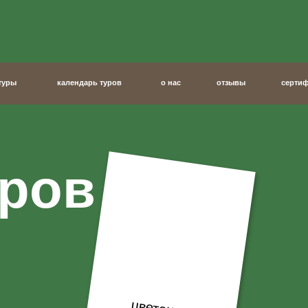
индивидуальные туры
календарь туров
о нас
календарь туров
о нас
отзывы
сертификат
мага
ов
цветение рододендрона в апреле-мае
ние