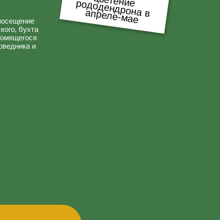
ухта
ося
а и