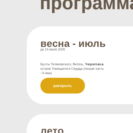
лето
с 15 июля по 30 сентября 2026
Бухты Теляковского, Витязь,
Астафьева
, остров Томящегося
Сердца (пешая часть ~1-1.5км)
раскрыть
6:30
— 
по пути
Уссури) 