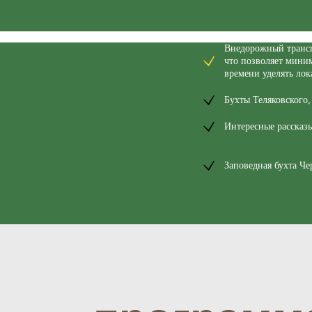
Внедорожный трансп
что позволяет мини
программа 
времени уделять ло
Бухты Теляковского,
Интересные рассказы
весна - июль
Заповедная бухта Че
до 14 июля 2026
Черепаха
Бухты Теляковского, Витязь,
,
остров Томящегося Сердца (пешая часть
~3-4км)
раскрыть