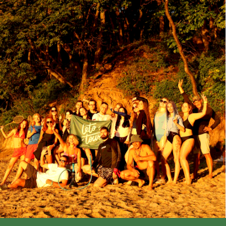
Юр. адрес: 690089, Россия, Приморский край, г.
Владивосток, Улица Карбышева, д. 22а, кв.160
ИНН: 2543197473
КПП: 254301001
ОГРН: 1262500001598
р/с 40817810250000129437
в ДАЛЬНЕВОСТОЧНЫЙ БАНК П
АО СБЕРБАНК
БИК 040813608
к/с 30101810600000000608
политика конфиденциальности
публичная оферта
Made by
DOFAMIN