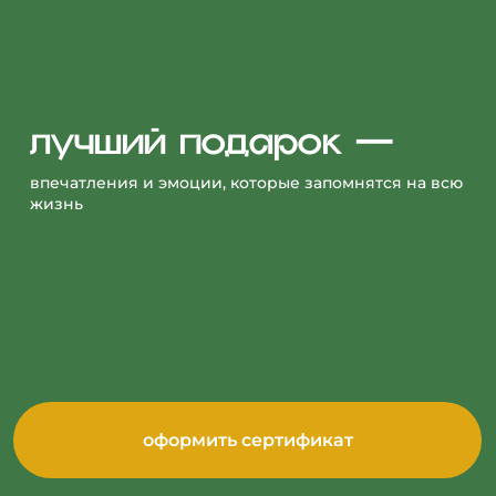
лучший подарок —
впечатления и эмоции, которые запомнятся на всю
жизнь
оформить сертификат
Путешествие на катере по островам или поход
в горы. Джипинг по диким бухтам или песни
под гитару у костра. Встреча с тюленями или
ароматный утренний кофе вдали от городской
суеты. Какой бы тур не выбрал получатель
вашего подарка,