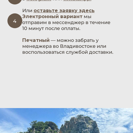
оставить заявку
на подарочный
сертификат
будет что
вспомнить!