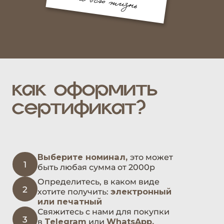
3
в
Telegram
или
WhatsApp.
Или
оставьте заявку здесь
Электронный вариант
мы
4
отправим в мессенджер в течение
10 минут после оплаты.
Печатный
— можно забрать у
менеджера во Владивостоке или
воспользоваться службой доставки.