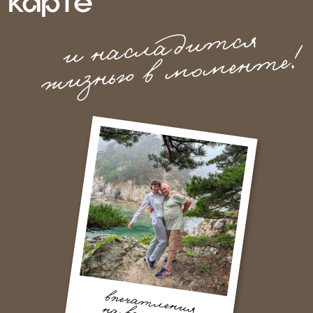
впечатления
на всю жизнь
как оформить
сертификат?
Выберите номинал,
это может
1
быть любая сумма от 2000р
Определитесь, в каком виде
2
хотите получить:
электронный
или печатный
Свяжитесь с нами для покупки