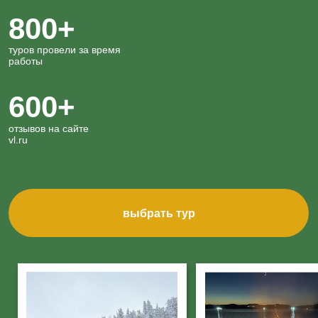
600+
отзывов на сайте
vl.ru
выбрать тур
обретать новые
петь у костра
знакомства
под гитару