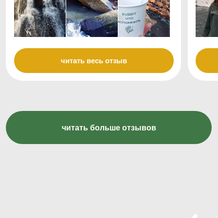
*запрещенная организация на
территории РФ
ООО "ЛЕТОТУР"
© 2026 Все права защищены
Официальный туроператор, номер в реестре:
B031-00161-00/04552517
Юр. адрес: 690089, Россия, Приморский край, г.
Владивосток, Улица Карбышева, д. 22а, кв.160
ИНН: 2543197473
КПП: 254301001
ОГРН: 1262500001598
р/с 40817810250000129437
в ДАЛЬНЕВОСТОЧНЫЙ БАНК П
АО СБЕРБАНК
БИК 040813608
к/с 30101810600000000608
политика конфиденциальности
публичная оферта
Made by
DOFAMIN