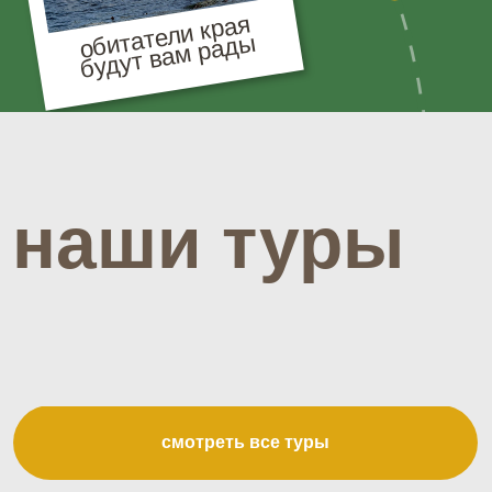
О НАС
вот уже 5 лет
мы показываем
приморский край
с нескучного
ракурса,
отличаемся душевностью и современным подходом,
максимальной заброской на внедорожниках,
авторскими маршрутами, интересными экскурсиями,
вкусным питанием и сплоченной командой, которая
горит своим делом.
Проводим как однодневные туры и экскурсии,
так и многодневные с вечерами у костра под