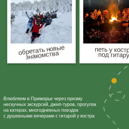
Влюбляем в Приморье через призму
нескучных экскурсий, джип-туров, прогулок
на катерах, многодневных поездок
с душевными вечерами с гитарой у костра
и становимся
вашими верными
друзьями
в приключениях
по краю