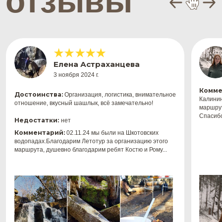
туры и экскурсии
по приморью
туры
о нас
комфорт туры
отзывы
индивидуальные туры
блог
календарь туров
сертификат
контакты
магазин
*