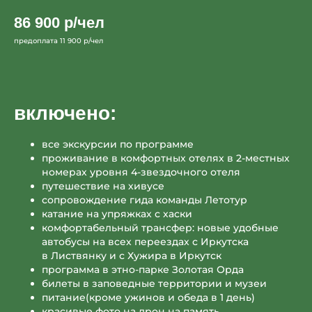
наполнилась изнутри....
86 900 р/чел
предоплата 11 900 р/чел
включено:
читать весь отзыв
читать 
все экскурсии по программе
проживание в комфортных отелях в 2-местных
номерах уровня 4-звездочного отеля
путешествие на хивусе
сопровождение гида команды Летотур
катание на упряжках с хаски
читать больше отзывов
комфортабельный трансфер: новые удобные
автобусы на всех переездах с Иркутска
в Листвянку и с Хужира в Иркутск
программа в этно-парке Золотая Орда
билеты в заповедные территории и музеи
питание(кроме ужинов и обеда в 1 день)
красивые фото на дрон на память