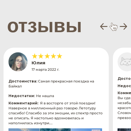
календарь туров
сертификат
контакты
магазин
*
*запрещенная организация на
территории РФ
ООО "ЛЕТОТУР"
© 2026 Все права защищены
Официальный туроператор, номер в реестре:
B031-00161-00/04552517
Юр. адрес: 690089, Россия, Приморский край, г.
Владивосток, Улица Карбышева, д. 22а, кв.160
ИНН: 2543197473
КПП: 254301001
ОГРН: 1262500001598
р/с 40817810250000129437
в ДАЛЬНЕВОСТОЧНЫЙ БАНК П
АО СБЕРБАНК
БИК 040813608
к/с 30101810600000000608