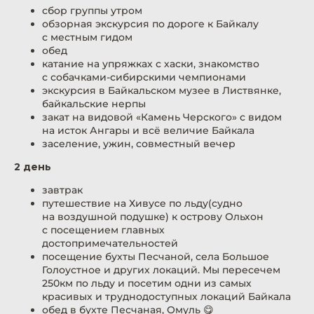
сбор группы утром
обзорная экскурсия по дороге к Байкалу
с местным гидом
обед
катание на упряжках с хаски, знакомство
с собачками-сибирскими чемпионами
экскурсия в Байкальском музее в Листвянке,
байкальские нерпы
закат на видовой «Камень Черского» с видом
на исток Ангары и всё величие Байкала
заселение, ужин, совместный вечер
2 день
завтрак
путешествие на Хивусе по льду(судно
на воздушной подушке) к острову Ольхон
с посещением главных
достопримечательностей
посещение бухты Песчаной, села Большое
Голоустное и других локаций. Мы пересечем
250км по льду и посетим одни из самых
красивых и труднодоступных локаций Байкала
обед в бухте Песчаная, Омуль 😋