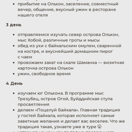
прибытие на Ольхон, заселение, совместный
вечер, общение, вкусный ужин в ресторане
нашего отеля
3 день
фото с туров
отправляемся изучать север острова Ольхон,
мыс Хобой, различные гроты и мысы
обед из ухи с байкальским омулем, сваренной
на костре, и вкуснейший домашним пирог
с чаем
провожаем закат на скале Шаманка — визитная
карточка острова Ольхон
ужин, свободное время
4 День
изучаем юг Ольхона. В программе мыс
Трезубец, остров Огой, Буйддийская ступа
просветления
делаем «Поцелуй Байкала». Главная традиция
у гостей Байкала, которая исполняет самые
заветные желания и делает вас веселее. Что же
традиция такая, узнаете уже в туре 🤫