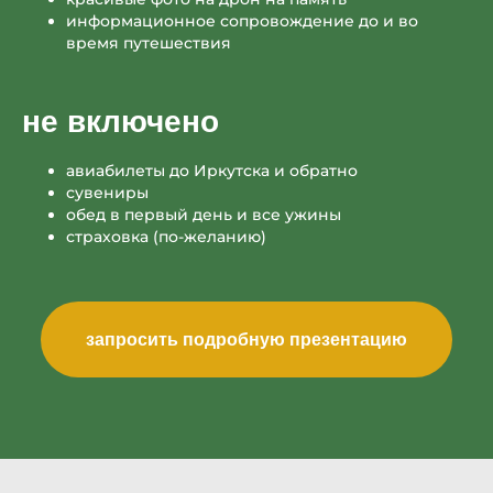
другие туры
информационное сопровождение до и во
время путешествия
не включено
авиабилеты до Иркутска и обратно
сувениры
смотреть все туры
обед в первый день и все ужины
страховка (по-желанию)
туры и экскурсии
по приморью
туры
о нас
комфорт туры
отзывы
индивидуальные туры
блог