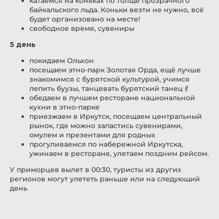
катаемся на коньках по толще прозрачного
байкальского льда. Коньки везти не нужно, всё
будет организовано на месте!
свободное время, сувениры
5 день
запросить подробную презентацию
покидаем Ольхон
посещаем этно-парк Золотая Орда, ещё лучше
знакомимся с бурятской культурой, учимся
лепить буузы, танцевать бурятский танец 💃
обедаем в лучшем ресторане национальной
кухни в этно-парке
приезжаем в Иркутск, посещаем центральный
стоимость
рынок, где можно запастись сувенирами,
омулем и презентами для родных
прогуливаемся по набережной Иркутска,
ужинаем в ресторане, улетаем поздним рейсом.
У приморцев вылет в 00:30, туристы из других
регионов могут улететь раньше или на следующий
день