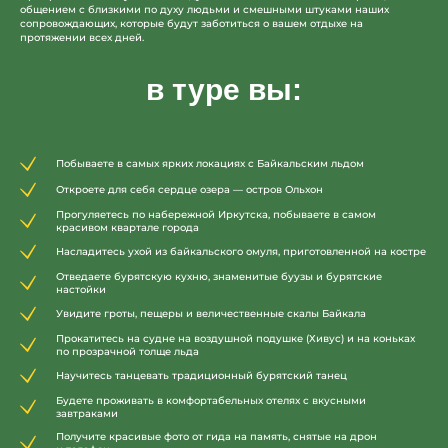
общением с близкими по духу людьми и смешными штуками наших
сопровождающих, которые будут заботиться о вашем отдыхе на
протяжении всех дней.
в туре вы:
краткая
программа
тура
Побываете в самых ярких локациях с Байкальским льдом
Откроете для себя сердце озера — остров Ольхон
Прогуляетесь по набережной Иркутска, побываете в самом
красивом квартале города
Насладитесь ухой из байкальского омуля, приготовленной на костре
Отведаете бурятскую кухню, знаменитые буузы и бурятские
настойки
Увидите гроты, пещеры и величественные скалы Байкала
Прокатитесь на судне на воздушной подушке (Хивус) и на коньках
по прозрачной толще льда
Научитесь танцевать традиционный бурятский танец
Будете проживать в комфортабельных отелях с вкусными
завтраками
Получите красивые фото от гида на память, снятые на дрон