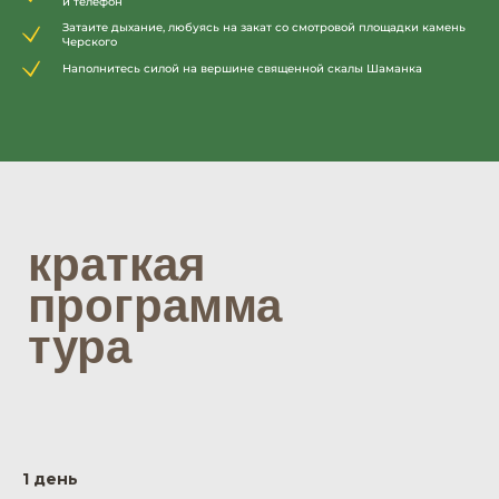
и телефон
Затаите дыхание, любуясь на закат со смотровой площадки камень
Черского
Наполнитесь силой на вершине священной скалы Шаманка
1 день